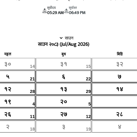
सूर्योदय
सूर्यास्त
05:29 AM
06:49 PM
साउन २०८३
(
Jul/Aug 2026
)
मङ्गल
बुध
बिहि
३०
३१
३२
14
15
५
६
७
21
22
१२
१३
१४
28
29
१९
२०
२१
4
5
२६
२७
२८
11
12
२
३
४
18
19