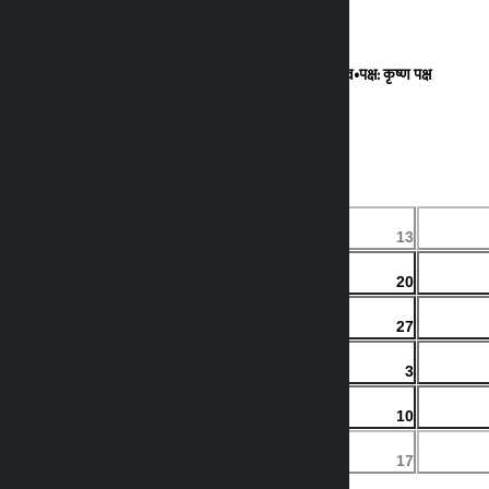
बार: बिहिबार
•
तिथि: अष्टमी
•
नक्षत्र: भरणी
•
योग: गण्ड
•
करण: बालव
•
पक्ष: कृष्ण पक्ष
कालोपाटी स्टुडियो टाईम:
06:22:07 AM
←
आइत
सोम
२८
२९
12
13
३
४
19
20
१०
११
26
27
१७
१८
2
3
२४
२५
9
10
३१
१
16
17