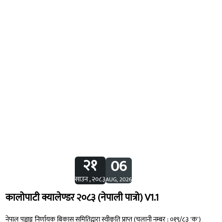
२१
06
साउन , २०८३
AUG, 2026
कालोपाटी क्यालेण्डर २०८३ (नेपाली पात्रो) V1.1
नेपाल पञ्चाङ्ग निर्णायक बिकास समितिद्वारा स्वीकृति प्राप्त (चलानी नम्बर : ०१९/८३ 'क')