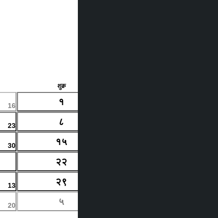
→
शुक्र
शनि
१
२
16
17
18
८
९
23
24
25
१५
१६
30
31
1
२२
२३
6
7
8
२९
३०
13
14
15
५
६
20
21
22