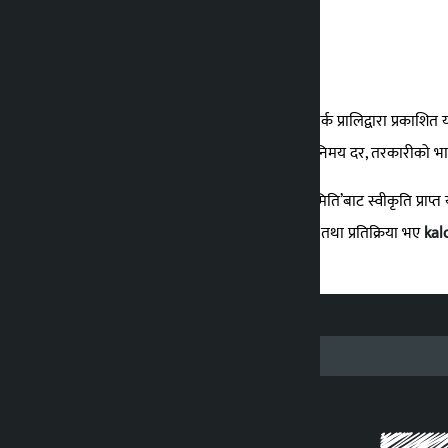
कालोपाटी पात्रो
'सत्यको मुखपत्र'को नारा बोकेर कालोपाटी न्युज नेटवर्क प्रालिद्वारा प्रकाश
तथ्यांकहरु प्रस्तुत गर्छौँ । साथै, सुनचाँदीको मूल्य, विनिमय दर, तरकारीक
नेपाल सरकारको ‘नेपाल पञ्चाङ्ग निर्णायक विकास समिति’बाट स्वीकृति प्राप्
'कालोपाटी पात्रो'सँग सम्बन्धित केहि सल्लाह, सुझाव तथा प्रतिक्रिया भए
kal