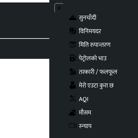
Close menu
सुनचाँदी
Toggle t
विनिमयदर
मिति रुपान्तरण
पेट्रोलको भाउ
तरकारी / फलफूल
मेरो एउटा कुरा छ
AQI
आज
मौसम
२
दिन बाँकी
स्न्याप
३
दिन बाँकी