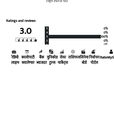
राष्ट्रिय स्वतन्त्र पार्टी
Ratings and reviews
3.0
0%
5
0%
4
100%
3
0%
2
0%
1
1 ratings
Click stars to rate
रेडियो
कालोपाटी
बैंक
युनिकोड
सेयर
राशिफल
सिनेमा
निर्वाचन
RateMy
लाइभ
क्यालेण्डर
ब्याजदर
टुल्स
मार्केट्स
बोर्ड
पोर्टल
नवलपरासी (बर्दघाट सुस्ता पश्चिम)-१