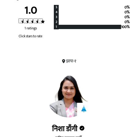
1.0
0%
5
0%
4
0%
3
0%
2
100%
1
1 ratings
Click stars to rate
झापा-१
निशा डाँगी