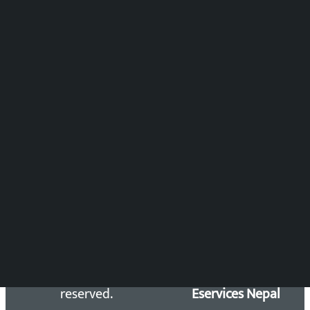
पुष्पाञ्जली धमाला
समाचार संयोजन
विष्णु आचार्य
DOIB Reg. No.: 2777/78-79
Press Council Reg. : 57-78-79
समाचार डेस्क : 9851406252 (10AM-10PM)
सिधा सम्पर्क:
Email: kalopatinews@gmail.com
Copyright 2026 ©
Developed &
Kalopati.com | All rights
Maintained by
reserved.
Eservices Nepal