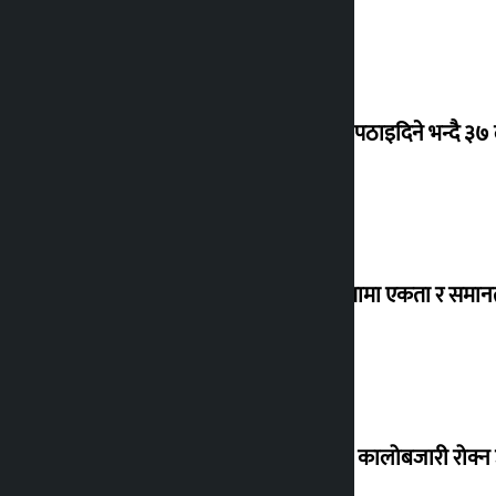
क्यानडा पठाइदिने भन्दै ३७
‘विविधतामा एकता र समानता
ग्यासको कालोबजारी रोक्न 