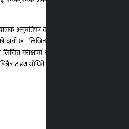
चालक अनुमतिपत्र तत्कालै बनाउनुपर्ने अवस्थामा
गको दावी छ । लिखित परीक्षामा अब ४र४ नम्बरका
र लिखित परीक्षामा ६० अंक ल्याउनुपर्नेछ । नयाँ
्रैबाट प्रश्न सोधिने छ ।