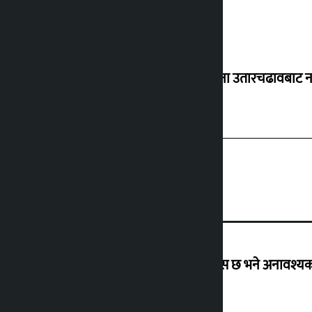
सानातिना उतारचढावबाट नआ
उद्योग मन्त्रालयको अपिल : १५ दिन पुग्ने ग्यास छ भने अनावश