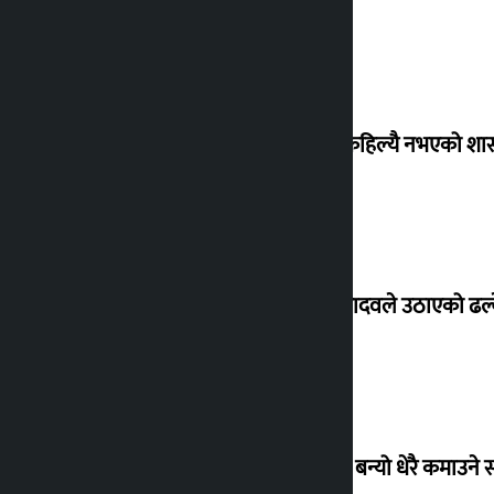
‘देशमा कहिल्यै नभएको शा
सांसद यादवले उठाएको ढल्क
‘गौंथली’ बन्यो धेरै कमाउने