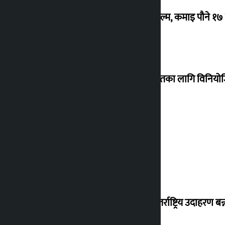
‘गौंथली’ बन्यो धेरै कमाउने सातौं नेपाली फिल्म, कमाइ पौने १
शेखरले अस्वीकार गरे कोइराला निवास मर्मतका लागि विनिय
शुक्रबार सुनको मूल्य कतिले बढ्यो ?
‘करदाता प्रोत्साहन कार्यक्रम सफल भए अन्तर्राष्ट्रिय उदाहरण बन्न 