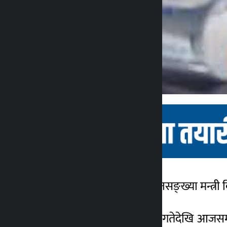
काठमाडौँ । स्वास्थ्य तथा जनसङ्ख्या मन्त्री 
कालोपाटी
५ वर्ष अगाडि
मन्त्रालयले यही कात्तिक १६ गतेदेखि आजसम्म 