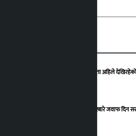
‘देशमा कहिल्यै नभएको शासकीय अराजकता अहिले देखिरहेको 
सांसद यादवले उठाएको ढल्केबर ट्रमा सेन्टरबारे जवाफ दिन 