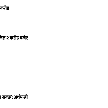
७ करोड
ोजित २ करोड बजेट
सक्छ’: अर्थमन्त्री