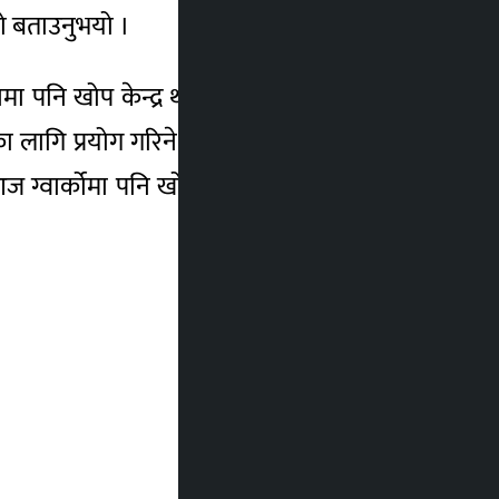
को बताउनुभयो ।
नि खोप केन्द्र थप गर्दैर्छौँ”, उहाँले भन्नुभयो ।
ागि प्रयोग गरिने उल्लेख गर्नुभयो । मङ्गलबार
ग्वार्कोमा पनि खोप केन्द्र थप गरिएको छ । –