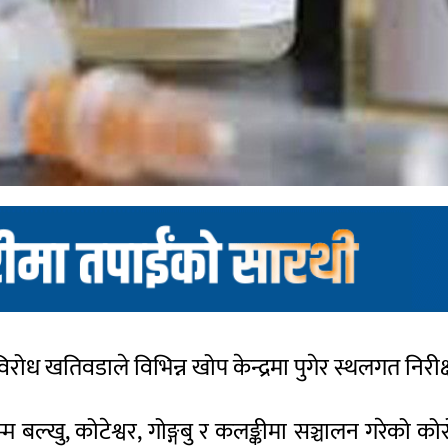
विरोध खतिवडाले विभिन्न खोप केन्द्रमा पुगेर स्थलगत निरी
बल्खु, कोटेश्वर, गोङ्गबु र कलङ्कीमा सञ्चालन गरेको कोरो