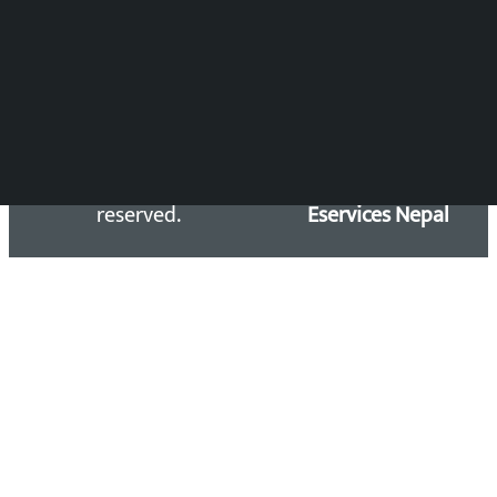
सिधा सम्पर्क:
Email: kalopatinews@gmail.com
Copyright 2026 ©
Developed &
Kalopati.com | All rights
Maintained by
reserved.
Eservices Nepal