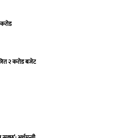
७ करोड
ोजित २ करोड बजेट
सक्छ’: अर्थमन्त्री