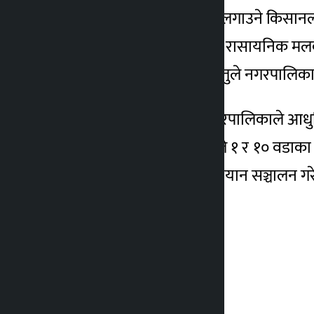
प्राथमिकताका आधारमा गहुँ लगाउने किसानल
प्रजापतिले गहुँबालीका लागि रासायनिक म
किसानलाई प्रोत्साहित गर्ने हेतुले नगरपाल
प्रमुख प्रजापतिले भक्तपुर नगरपालिकाले आधु
गरेको बताए । नगरपालिकाले १ र १० वडाका
आलुको बीउवितरण गर्ने अभियान सञ्चालन ग