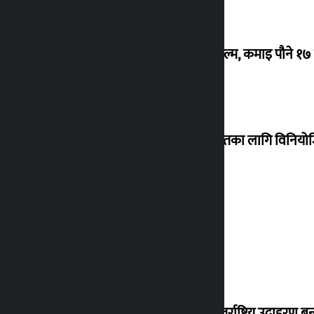
‘गौंथली’ बन्यो धेरै कमाउने सातौं नेपाली फिल्म, कमाइ पौने १
शेखरले अस्वीकार गरे कोइराला निवास मर्मतका लागि विनिय
शुक्रबार सुनको मूल्य कतिले बढ्यो ?
‘करदाता प्रोत्साहन कार्यक्रम सफल भए अन्तर्राष्ट्रिय उदाहरण बन्न 