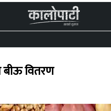
 menu
को बीऊ वितरण