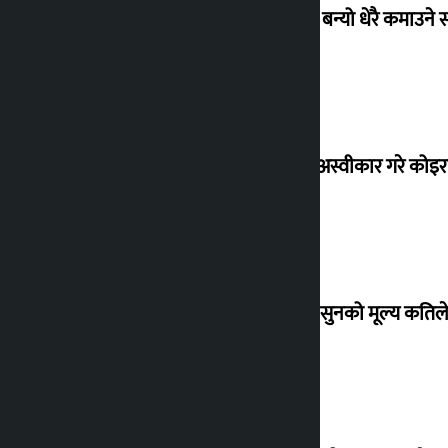
‘गौंथली’ बन्यो धेरै कमाउने
शेखरले अस्वीकार गरे कोइ
शुक्रबार सुनको मूल्य कतिले