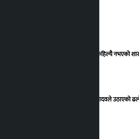
‘देशमा कहिल्यै नभएको शा
सांसद यादवले उठाएको ढल्क