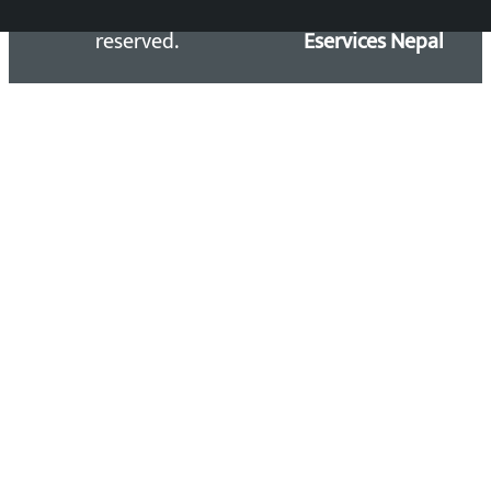
Kalopati.com | All rights
Maintained by
reserved.
Eservices Nepal