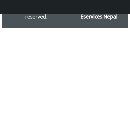
Kalopati.com | All rights
Maintained by
reserved.
Eservices Nepal