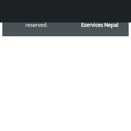
Copyright 2026 ©
Developed &
Kalopati.com | All rights
Maintained by
reserved.
Eservices Nepal