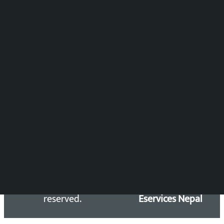
समाचार संयोजन
विष्णु आचार्य
DOIB Reg. No.: 2777/78-79
Press Council Reg. : 57-78-79
समाचार डेस्क : 9851406252 (10AM-10PM)
सिधा सम्पर्क:
Email: kalopatinews@gmail.com
Copyright 2026 ©
Developed &
Kalopati.com | All rights
Maintained by
reserved.
Eservices Nepal