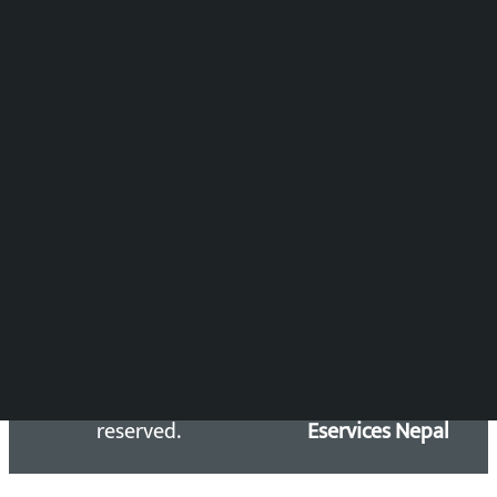
समाचार संयोजन
विष्णु आचार्य
DOIB Reg. No.: 2777/78-79
Press Council Reg. : 57-78-79
समाचार डेस्क : 9851406252 (10AM-10PM)
सिधा सम्पर्क:
Email: kalopatinews@gmail.com
Copyright 2026 ©
Developed &
Kalopati.com | All rights
Maintained by
reserved.
Eservices Nepal