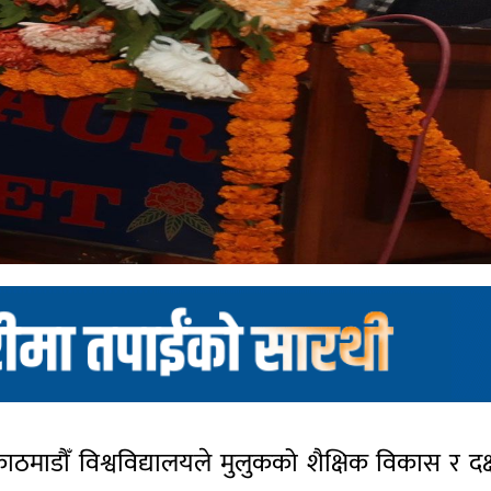
े काठमाडौँ विश्वविद्यालयले मुलुकको शैक्षिक विकास र द