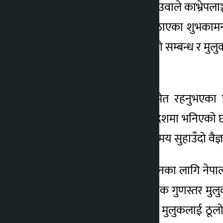
बताएका छन् । प्रधानमन्त्री देउवाले काभ्र
५ वर्ष अगाडि
तथा स्नातक विद्यार्थीलाई पठाएका शुभकामन
सीपसँग शिक्षाको छुट्दै गएको सम्बन्ध र मु
सफल भएको जनाएका छन् ।
विश्वविद्यालयको कुलपतिसमेत रहनुभएका प्
परिवारलाई बधाई दिए । सन्देशमा भनिएको छ
आलोचनात्मक सीपयुक्त र समय सुहाउँदो वैज्
प्रम देउवाले उच्च शिक्षा आर्जनका लागि नेपाल
नागरिकको मागअनुरुप शैक्षिक गुणस्तर मुलुकभ
लागि जनशक्ति उत्पादन गरेर मुलुकलाई ठूलो ग