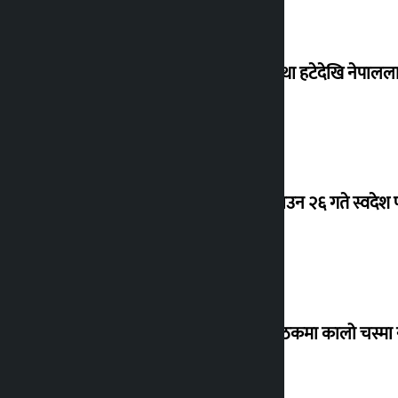
‘राजसंस्था हटेदेखि नेपालला
देउवा साउन २६ गते स्वदेश फ
संसद् बैठकमा कालो चस्मा