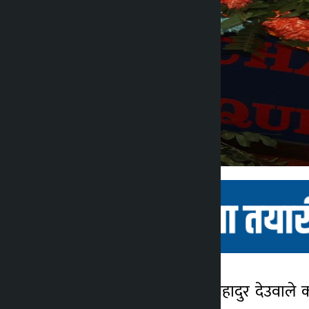
काठमाडौँ । प्रधानमन्त्री शेरबहादुर देउवाल
कालोपाटी