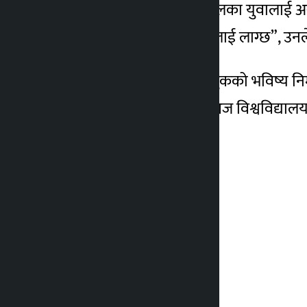
पनि बढी महत्वपूर्ण विषय हालका युवालाई असल
झैँ उचित ध्यान पु¥याएको मलाई लाग्छ”, उनल
प्रम देउवाले आजका युवा मुलुकको भविष्य निर
विश्वास व्यक्त गरेका छन् । आज विश्वविद्यालय