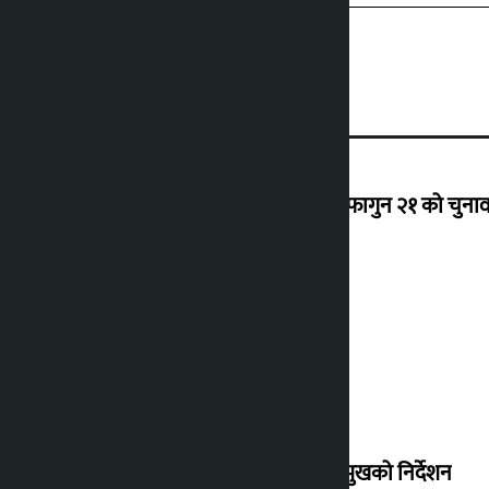
‘राजसंस्था हटेदेखि नेपाललाई दशा लाग्यो, फागुन २१ को चुनाव न
देउवा साउन २६ गते स्वदेश फर्किने
संसद् बैठकमा कालो चस्मा नलगाउन सभामुखको निर्देशन