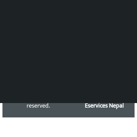
विष्णु आचार्य
DOIB Reg. No.: 2777/78-79
Press Council Reg. : 57-78-79
समाचार डेस्क : 9851406252 (10AM-10PM)
सिधा सम्पर्क:
Email: kalopatinews@gmail.com
Copyright 2026 ©
Developed &
Kalopati.com | All rights
Maintained by
reserved.
Eservices Nepal