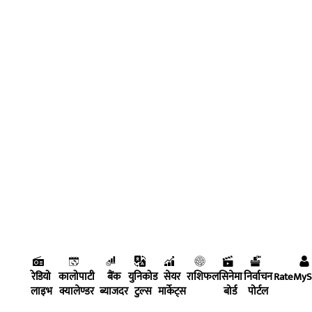
रेडियो
कालोपाटी
बैंक
युनिकोड
सेयर
राशिफल
सिनेमा
निर्वाचन
RateMy
लाइभ
क्यालेण्डर
ब्याजदर
टुल्स
मार्केट्स
बोर्ड
पोर्टल