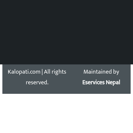
Press Council Reg. : 57-78-79
समाचार डेस्क : 9851406252 (10AM-10PM)
सिधा सम्पर्क:
Email: kalopatinews@gmail.com
Copyright 2026 ©
Developed &
Kalopati.com | All rights
Maintained by
reserved.
Eservices Nepal