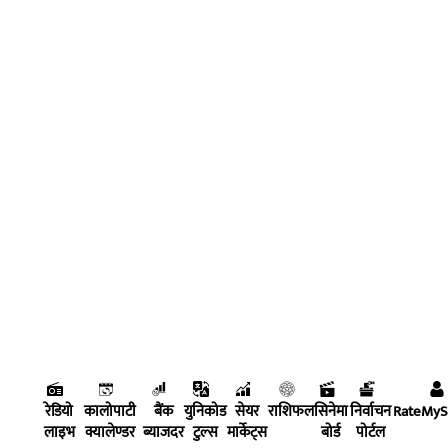
रेडियो
कालोपाटी
बैंक
युनिकोड
सेयर
राशिफल
सिनेमा
निर्वाचन
RateMy
लाइभ
क्यालेण्डर
ब्याजदर
टुल्स
मार्केट्स
बोर्ड
पोर्टल