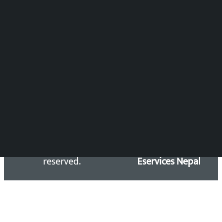
DOIB Reg. No.: 2777/78-79
Press Council Reg. : 57-78-79
समाचार डेस्क : 9851406252 (10AM-10PM)
सिधा सम्पर्क:
Email: kalopatinews@gmail.com
Copyright 2026 ©
Developed &
Kalopati.com | All rights
Maintained by
reserved.
Eservices Nepal