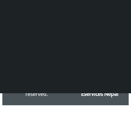
DOIB Reg. No.: 2777/78-79
Press Council Reg. : 57-78-79
समाचार डेस्क : 9851406252 (10AM-10PM)
सिधा सम्पर्क:
Email: kalopatinews@gmail.com
Copyright 2026 ©
Developed &
Kalopati.com | All rights
Maintained by
reserved.
Eservices Nepal