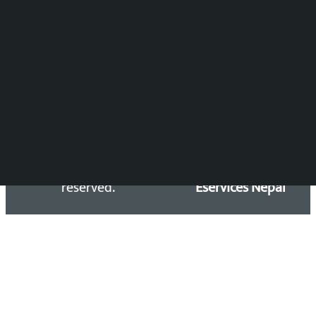
समाचार डेस्क : 9851406252 (10AM-10PM)
सिधा सम्पर्क:
Email: kalopatinews@gmail.com
Copyright 2026 ©
Developed &
Kalopati.com | All rights
Maintained by
reserved.
Eservices Nepal