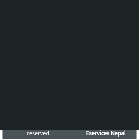
पुष्पाञ्जली धमाला
समाचार संयोजन
विष्णु आचार्य
DOIB Reg. No.: 2777/78-79
Press Council Reg. : 57-78-79
समाचार डेस्क : 9851406252 (10AM-10PM)
सिधा सम्पर्क:
Email: kalopatinews@gmail.com
Copyright 2026 ©
Developed &
Kalopati.com | All rights
Maintained by
reserved.
Eservices Nepal