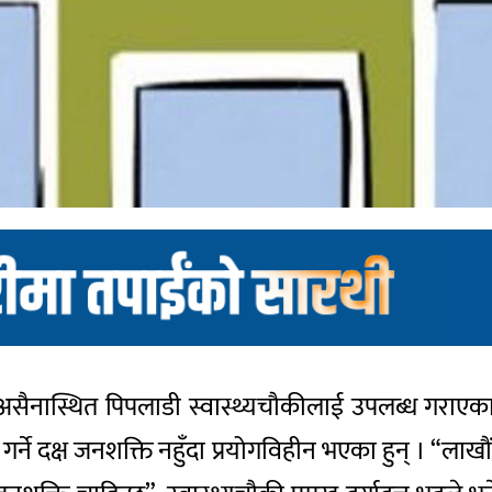
असैनास्थित पिपलाडी स्वास्थ्यचौकीलाई उपलब्ध गराएका
े दक्ष जनशक्ति नहुँदा प्रयोगविहीन भएका हुन् । “लाखौं