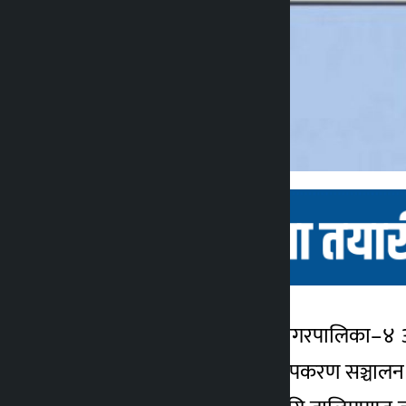
शुक्लाफाँटा । शुक्लाफाँटा नगरपालिका–४ 
कालोपाटी
सरकारले उपलब्ध गराएका उपकरण सञ्चालन गर्न
४ वर्ष अगाडि