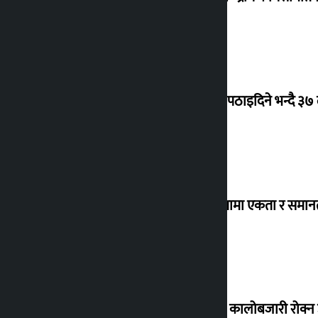
क्यानडा पठाइदिने भन्दै ३७
‘विविधतामा एकता र समानता
ग्यासको कालोबजारी रोक्न 