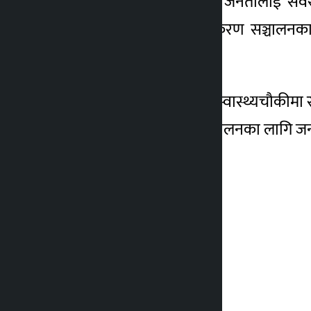
करनबहादुर ऐरले बताए । “जनतालाई सर्वसुल
स्वास्थ्यचौकीमा रहेका उपकरण सञ्चालनक
बढाउनुपर्छ ।”
नगरप्रमुख दिलबहादुर ऐरले स्वास्थ्यचौकीम
“केही दिनभित्रै उपकरण सञ्चालनका लागि ज
समाधान गर्छौँ ।” –रासस