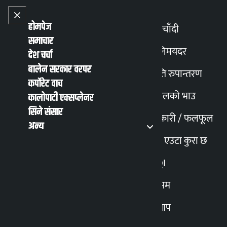
Skip to content
Close menu
Close menu
होमपेज
सुनचाँदी
समाचार
Toggle
विनिमयदर
देश चर्चा
बालेन सरकार वरपर
मिति रुपान्तरण
English
हिन्दी
कर्पोरेट वाच
MENU
Recent News
Trending News
Search
Open main
Open main menu
पेट्रोलको भाउ
कालोपाटी एक्सप्लेनर
सिने संसार
तरकारी / फलफूल
अन्य
त्रिभुवन विश्व विद्यालयलाई
मेरो एउटा कुरा छ
नेपालको उच्च शिक्षा
AQI
मौसम
सुधार केन्द्रको रुपमा
स्न्याप
विकास गर्ने