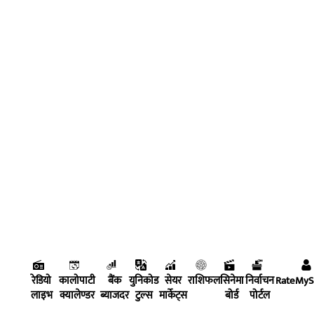
रेडियो
कालोपाटी
बैंक
युनिकोड
सेयर
राशिफल
सिनेमा
निर्वाचन
RateMy
लाइभ
क्यालेण्डर
ब्याजदर
टुल्स
मार्केट्स
बोर्ड
पोर्टल