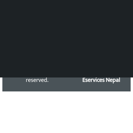
Press Council Reg. : 57-78-79
समाचार डेस्क : 9851406252 (10AM-10PM)
सिधा सम्पर्क:
Email: kalopatinews@gmail.com
Copyright 2026 ©
Developed &
Kalopati.com | All rights
Maintained by
reserved.
Eservices Nepal