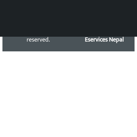
Copyright 2026 ©
Developed &
Kalopati.com | All rights
Maintained by
reserved.
Eservices Nepal