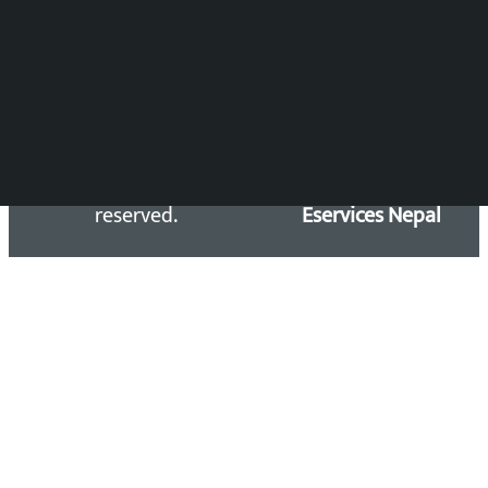
सिधा सम्पर्क:
Email: kalopatinews@gmail.com
Copyright 2026 ©
Developed &
Kalopati.com | All rights
Maintained by
reserved.
Eservices Nepal