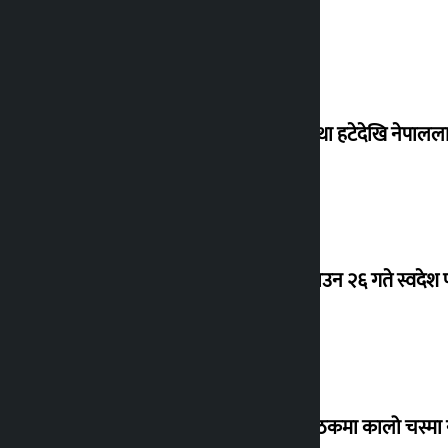
‘राजसंस्था हटेदेखि नेपालला
देउवा साउन २६ गते स्वदेश फ
संसद् बैठकमा कालो चस्मा