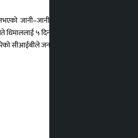
 नभएको जानी–जानी विभिन्न मितिमा चेक काटेर
ते धिमाललाई ५ दिन र २० लाख रुपैयाँ जरिवाना
 गरेको सीआईबीले जनाएको छ ।