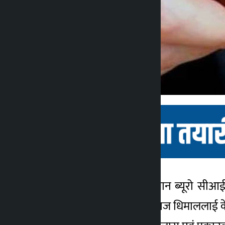
काठमाडौं । केन्द्रीय अनुसन्धान ब्यूरो सी
कालोपाटी
गोर्णेश्वर बस्‍ने ३६ वर्षीय नवराज धिमाललाई 
४ वर्ष अगाडि