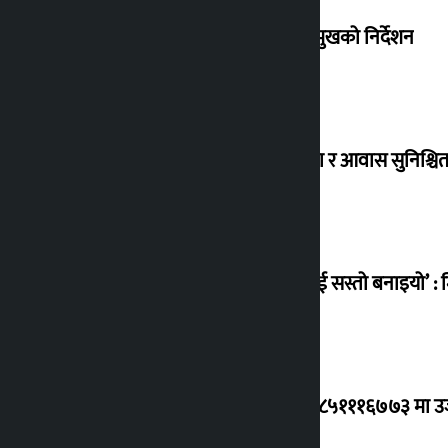
संसद् बैठकमा कालो चस्मा नलगाउन सभामुखको निर्देशन
विस्थापित सुकुम्वासी बालबालिकाको शिक्षा र आवास सुनिश्चित 
‘सानो घटनामा पनि सडकमा उतारेर सेनालाई सस्तो बनाइयो’ : म
ग्यासको कृत्रिम अभाव र कालोबजारी भए ९८५१११६७७३ मा उजुरी