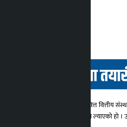
काठमाडौं । राष्ट्र उत्थान लघुवित्त वित्तीय
कालोपाटी
चौथेमा नयाँ शाखा सञ्चालनमा ल्याएको हो । 
४ वर्ष अगाडि