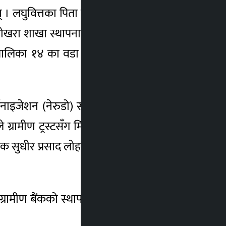
हुन् । लघुवित्तका पिता फादर अफ माइक्रोफाइनान्स
नुस–पोखरा शाखा स्थापना गरेको हो । शाखा कार्यालय
पालिका १४ का वडा अध्यक्ष प्रेम कार्कीको विशेष
्गनाइजेशन (नेरुडो) सँग दशकौँ पुरानो सम्बन्धको
 ग्रामीण ट्रस्टसँग मिलेर विपन्न वर्गको उत्थानका
िर्देशक सुधीर प्रसाद लोहनीले युनुस–पोखरा शाखाको
 ग्रामीण बैंकको स्थापना र लघु ऋण र लघुवित्तको