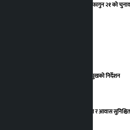
‘राजसंस्था हटेदेखि नेपाललाई दशा लाग्यो, फागुन २१ को चुनाव न
देउवा साउन २६ गते स्वदेश फर्किने
संसद् बैठकमा कालो चस्मा नलगाउन सभामुखको निर्देशन
विस्थापित सुकुम्वासी बालबालिकाको शिक्षा र आवास सुनिश्चित 