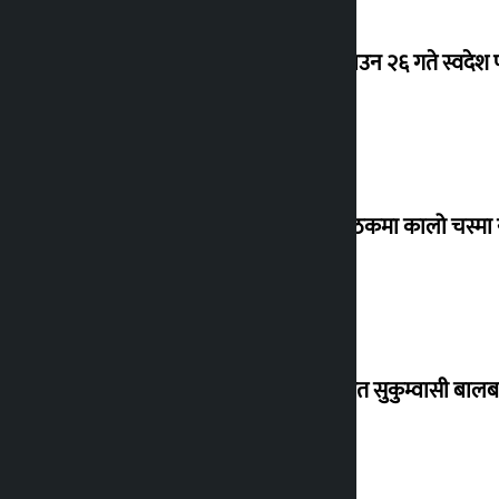
देउवा साउन २६ गते स्वदेश फ
संसद् बैठकमा कालो चस्मा
विस्थापित सुकुम्वासी बालब