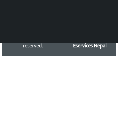
Email: kalopatinews@gmail.com
Copyright 2026 ©
Developed &
Kalopati.com | All rights
Maintained by
reserved.
Eservices Nepal