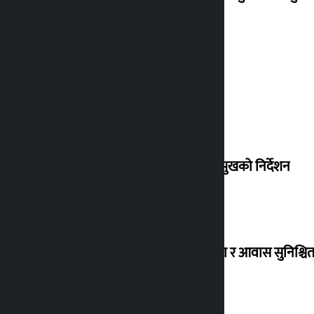
देउवा साउन २६ गते स्वदेश फर्किने
संसद् बैठकमा कालो चस्मा नलगाउन सभामुखको निर्देशन
विस्थापित सुकुम्वासी बालबालिकाको शिक्षा र आवास सुनिश्चित 