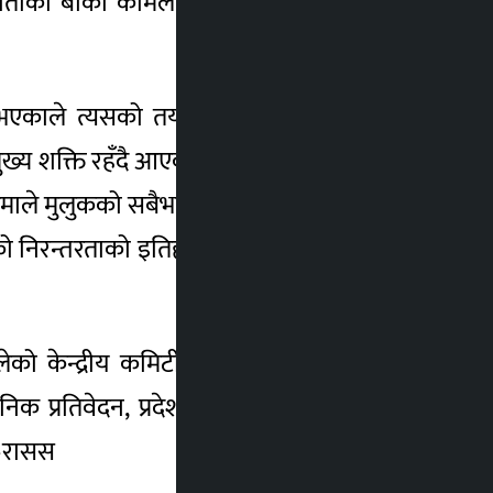
म्झौताका बाँकी कामलाई पूर्णता दिएर दिगो शान्ति
मिने भएकाले त्यसको तयारीका लागि जनपरिचालन,
ुख्य शक्ति रहँदै आएको उल्लेख गर्दै उनले यसबारे
एमाले मुलुकको सबैभन्दा ठूलो पार्टी हो”, उनले भने
ो निरन्तरताको इतिहास बोकेको मूलधारको पार्टी
ो केन्द्रीय कमिटीको तेस्रो बैठक सुरु भएको
्रतिवेदन, प्रदेशका अध्यक्षहरुको रिपोर्टिङ,
 –रासस