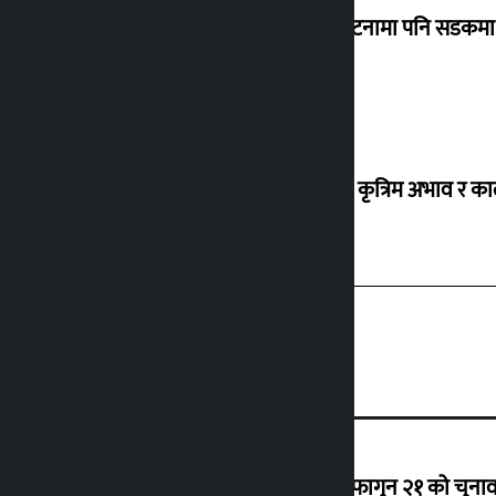
‘सानो घटनामा पनि सडकमा उ
ग्यासको कृत्रिम अभाव र क
‘राजसंस्था हटेदेखि नेपाललाई दशा लाग्यो, फागुन २१ को चुनाव न