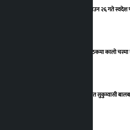
देउवा साउन २६ गते स्वदेश फ
संसद् बैठकमा कालो चस्मा
विस्थापित सुकुम्वासी बालब