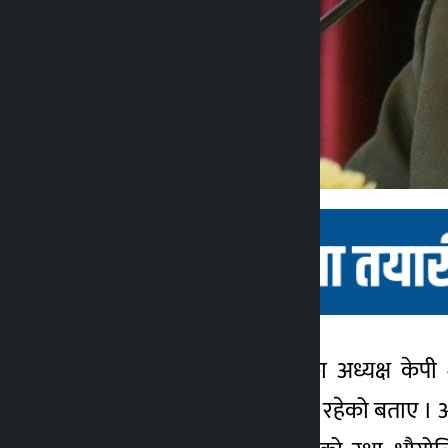
काठमाडौं । नेकपा एमालेका अध्यक्ष केप
कालोपाटी
निर्माणसम्म लैजाने अभिभारा रहेको बताए । आ
४ वर्ष अगाडि