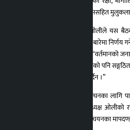
आन्दोलनबाट प्राप्त उपलब्धिको रक्षा, भौगोलि
स्थापना, सुशासनयुक्त विकाससहित मुलुकलाई स
पूर्वप्रधानमन्त्रीसमेत रहेका ओलीले यस 
सङ्गठनात्मक र अन्य कामका बारेमा निर्णय गर्
कुनै भ्रम नपाल्न आग्रह गरे । “वर्तमानको जनाद
, “यो लोकतान्त्रिक आन्दोलनको पनि सङ्गठि
हो भन्न अप्ठ्यारो मानिरहनु पर्दैन ।”
स्थानीय तहको आशन्न निर्वाचनका लागि पा
बताइएको छ । बैठकमा अध्यक्ष ओलीको राजनी
चुनावी घोषणापत्र, उम्मेदवार चयनका मापदण