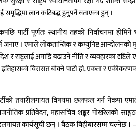
क सुरक्षा र राष्ट्रिय स्वाधीनताको रक्षा गर्दै शान्ति स
मृद्धिमा लान कटिबद्ध हुनुपर्ने बताएका हुन् ।
बैठकपछि पार्टी पूर्णतः स्थानीय तहको निर्वाचनमा हो
ने जनाए । एमाले लोकतान्त्रिक र कम्युनिष्ट आन्दोलनको म
ेश र राष्ट्रलाई अगाडि बढाउने नीति र व्यवहारका दृष्टिले 
त इतिहासको विरासत बोक्ने पार्टी हो, एकता र एकीकरणक
र्टीको तयारीलगायत विषयमा छलफल गर्न नेकपा एमालेक
तिक प्रतिवेदन, महासचिव शङ्कर पोखरेलको साङ्गठनिक प
्डलगायत कार्यसूची छन् । बैठक बिहीबारसम्म चल्नेछ ।