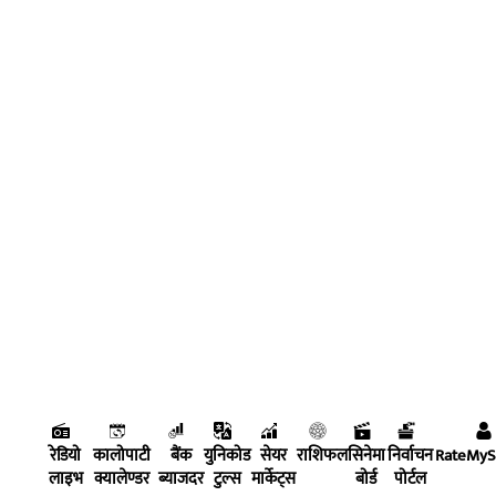
रेडियो
कालोपाटी
बैंक
युनिकोड
सेयर
राशिफल
सिनेमा
निर्वाचन
RateMy
लाइभ
क्यालेण्डर
ब्याजदर
टुल्स
मार्केट्स
बोर्ड
पोर्टल