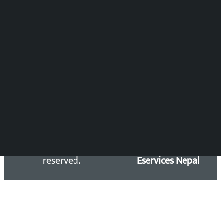
DOIB Reg. No.: 2777/78-79
Press Council Reg. : 57-78-79
समाचार डेस्क : 9851406252 (10AM-10PM)
सिधा सम्पर्क:
Email: kalopatinews@gmail.com
Copyright 2026 ©
Developed &
Kalopati.com | All rights
Maintained by
reserved.
Eservices Nepal