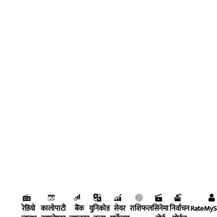
रेडियो
कालोपाटी
बैंक
युनिकोड
सेयर
राशिफल
सिनेमा
निर्वाचन
RateMy