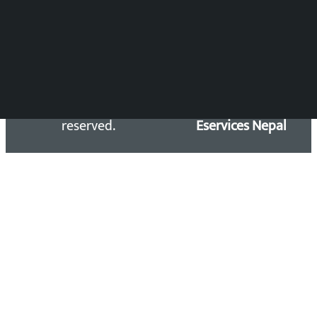
Email: kalopatinews@gmail.com
Copyright 2026 ©
Developed &
Kalopati.com | All rights
Maintained by
reserved.
Eservices Nepal