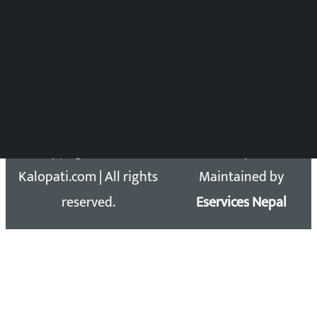
Press Council Reg. : 57-78-79
समाचार डेस्क : 9851406252 (10AM-10PM)
सिधा सम्पर्क:
Email: kalopatinews@gmail.com
Copyright 2026 ©
Developed &
Kalopati.com | All rights
Maintained by
reserved.
Eservices Nepal