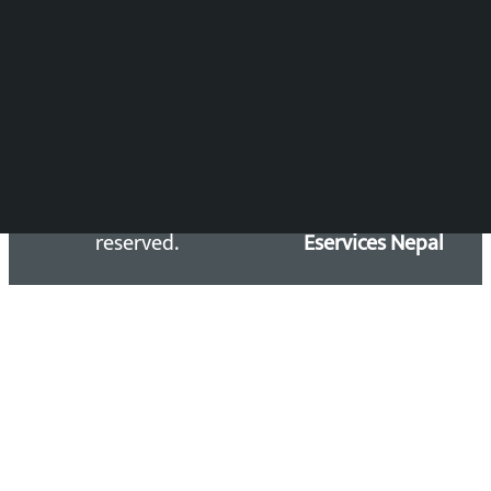
समाचार डेस्क : 9851406252 (10AM-10PM)
सिधा सम्पर्क:
Email: kalopatinews@gmail.com
Copyright 2026 ©
Developed &
Kalopati.com | All rights
Maintained by
reserved.
Eservices Nepal