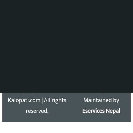
समाचार संयोजन
विष्णु आचार्य
DOIB Reg. No.: 2777/78-79
Press Council Reg. : 57-78-79
समाचार डेस्क : 9851406252 (10AM-10PM)
सिधा सम्पर्क:
Email: kalopatinews@gmail.com
Copyright 2026 ©
Developed &
Kalopati.com | All rights
Maintained by
reserved.
Eservices Nepal