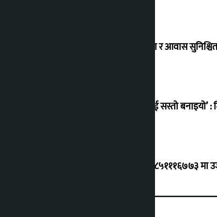
विस्थापित सुकुम्वासी बालबालिकाको शिक्षा र आवास सुनिश्चित 
‘सानो घटनामा पनि सडकमा उतारेर सेनालाई सस्तो बनाइयो’ : म
ग्यासको कृत्रिम अभाव र कालोबजारी भए ९८५१११६७७३ मा उजुरी