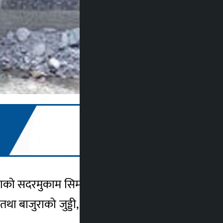
ाको सदरमुकाम सिमकोटसम्म ती पुल निर्माण हुने
था बाजुराको जुड्डी, बूढीगाड, गल्फगाड र कवाडी