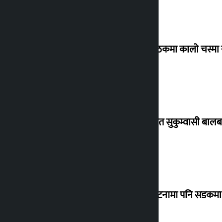
संसद् बैठकमा कालो चस्मा
विस्थापित सुकुम्वासी बालब
‘सानो घटनामा पनि सडकमा उ