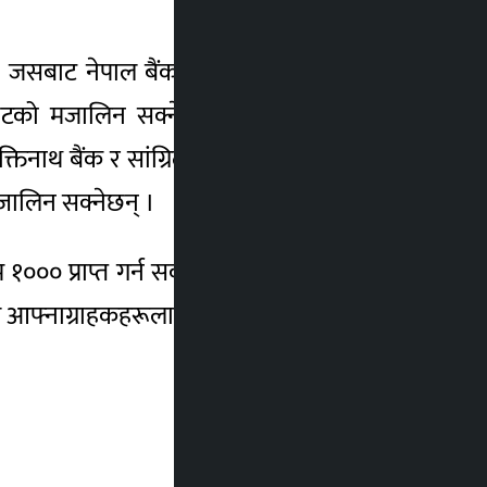
सबाट नेपाल बैंकका कार्ड ग्राहकहरूले डेबिट
छुटको मजालिन सक्नेछन । त्यस्तै सानिमा बैंक,
मुक्तिनाथ बैंक र सांग्रिला बैंकका कार्ड वाहकहरूले
्जालिन सक्नेछन् ।
तम १००० प्राप्त गर्न सक्नेछन । यद्यपि यो अफर ११
जले आफ्नाग्राहकहरूलाई अनलाइन भुक्तानीकालागि