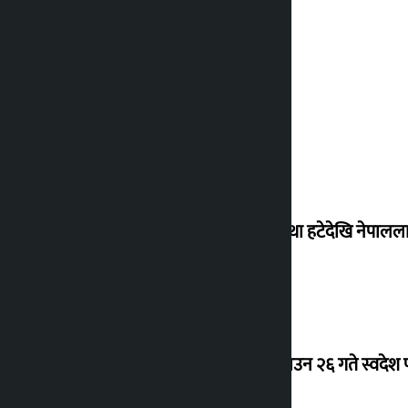
‘राजसंस्था हटेदेखि नेपालला
देउवा साउन २६ गते स्वदेश फ