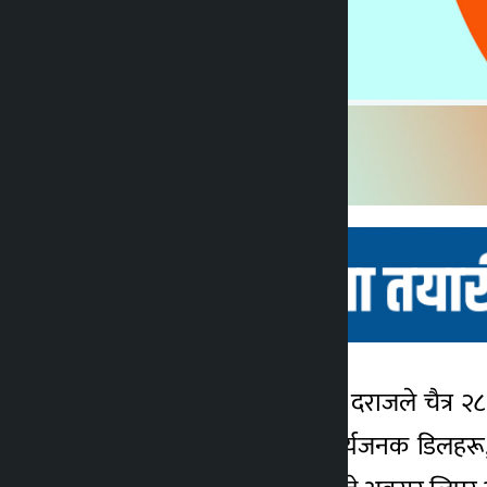
काठमाडौं । अनलाइनबजार, दराजले चैत्र २८
कालोपाटी
दराजले ग्राहकहरुलाई आश्चर्यजनक डिलहरू,
४ वर्ष अगाडि