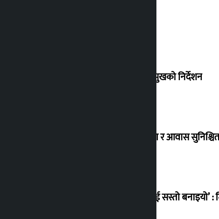
देउवा साउन २६ गते स्वदेश फर्किने
संसद् बैठकमा कालो चस्मा नलगाउन सभामुखको निर्देशन
विस्थापित सुकुम्वासी बालबालिकाको शिक्षा र आवास सुनिश्चित 
‘सानो घटनामा पनि सडकमा उतारेर सेनालाई सस्तो बनाइयो’ : म