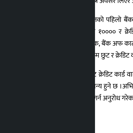
साथै बम्पर उपहार स्कुटर जित्ने अवसर लिए
यस अभियानको लागि नेपालको पहिलो बैंक न
प्रीपेमेन्टमा १० अधिकतम रु १०००० र क्र
नेपालइन्भेष्टमेन्ट बैंक, मेगा बैंक, बैंक अफ 
डेबिट कार्डमा १०५ १००० सम्म छुट र क्रेडिट
स्ट्यान्डर्ड चार्टर्ड बैंकका डेबिट क्रेडिट 
अप्रिलदेखि १५ अप्रिलसम्म मान्य हुने छ ।
आफ्ना बैंक कार्डहरू सक्रिय गर्न अनुरोध गरे