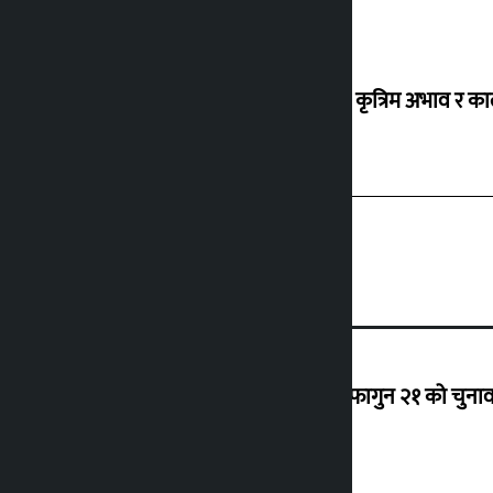
ग्यासको कृत्रिम अभाव र क
‘राजसंस्था हटेदेखि नेपाललाई दशा लाग्यो, फागुन २१ को चुनाव न