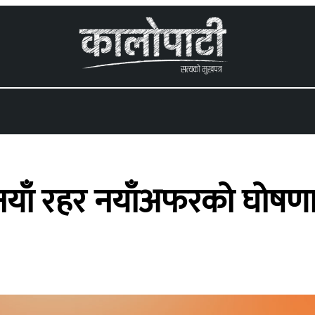
 menu
नयाँ रहर नयाँअफरको घोषण