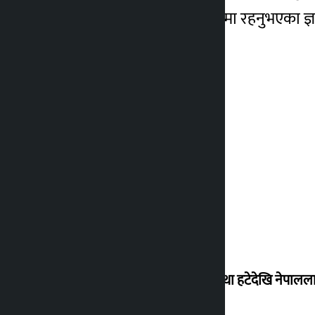
यसअघि संयोजकको भूमिकामा रहनुभएका ज्ञामना
‘राजसंस्था हटेदेखि नेपालला