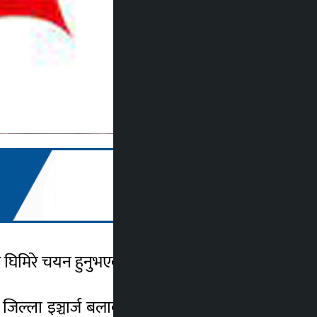
व घिमिरे चयन हुनुभएको छ ।
िल्ला इञ्चार्ज बलावती शर्माले जानकारी दिए ।