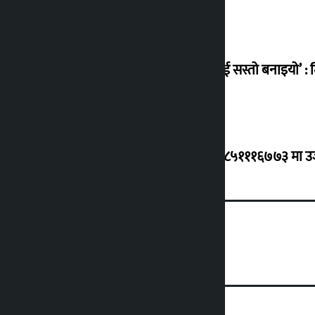
‘सानो घटनामा पनि सडकमा उतारेर सेनालाई सस्तो बनाइयो’ : म
ग्यासको कृत्रिम अभाव र कालोबजारी भए ९८५१११६७७३ मा उजुरी