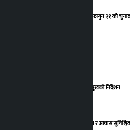
‘राजसंस्था हटेदेखि नेपाललाई दशा लाग्यो, फागुन २१ को चुनाव न
देउवा साउन २६ गते स्वदेश फर्किने
संसद् बैठकमा कालो चस्मा नलगाउन सभामुखको निर्देशन
विस्थापित सुकुम्वासी बालबालिकाको शिक्षा र आवास सुनिश्चित 