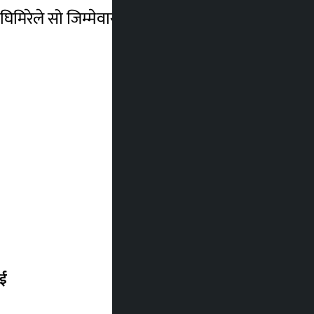
िमिरेले सो जिम्मेवारी पाएका हुन् । –रासस
ाई