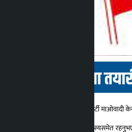
बागलुङ । नेपाल कम्युनिष्ट पार्टी माओवादी
कालोपाटी
४ वर्ष अगाडि
गण्डकी प्रदेश समितिका सदस्यसमेत रहनुभएक