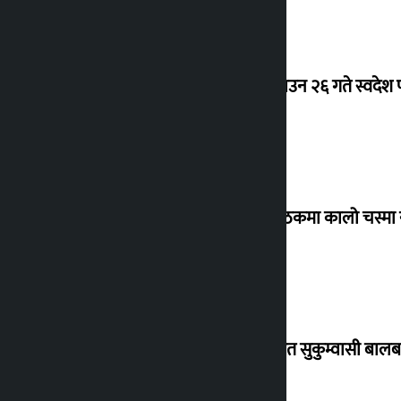
देउवा साउन २६ गते स्वदेश फ
संसद् बैठकमा कालो चस्मा
विस्थापित सुकुम्वासी बालब