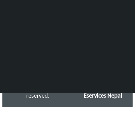
DOIB Reg. No.: 2777/78-79
Press Council Reg. : 57-78-79
समाचार डेस्क : 9851406252 (10AM-10PM)
सिधा सम्पर्क:
Email: kalopatinews@gmail.com
Copyright 2026 ©
Developed &
Kalopati.com | All rights
Maintained by
reserved.
Eservices Nepal