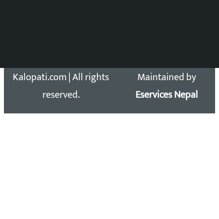
सिधा सम्पर्क:
Email: kalopatinews@gmail.com
Copyright 2026 ©
Developed &
Kalopati.com | All rights
Maintained by
reserved.
Eservices Nepal