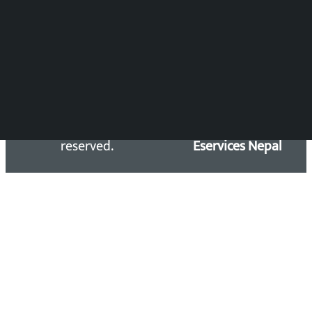
समाचार डेस्क : 9851406252 (10AM-10PM)
सिधा सम्पर्क:
Email: kalopatinews@gmail.com
Copyright 2026 ©
Developed &
Kalopati.com | All rights
Maintained by
reserved.
Eservices Nepal