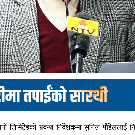
पनी लिमिटेडको प्रवन्ध निर्देशकमा सुनिल पौडेललाई न