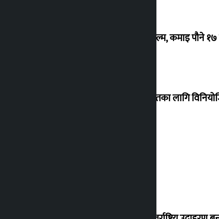
‘गौंथली’ बन्यो धेरै कमाउने सातौं नेपाली फिल्म, कमाइ पौने १
शेखरले अस्वीकार गरे कोइराला निवास मर्मतका लागि विनिय
शुक्रबार सुनको मूल्य कतिले बढ्यो ?
‘करदाता प्रोत्साहन कार्यक्रम सफल भए अन्तर्राष्ट्रिय उदाहरण बन्न 