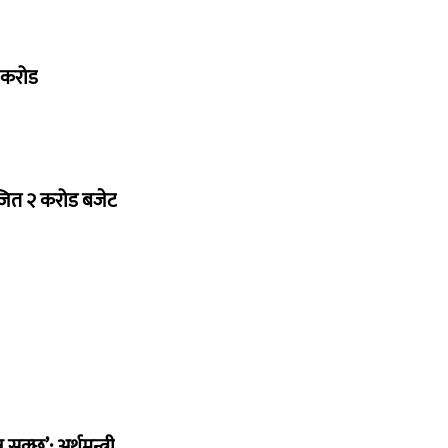
७ करोड
ोजित २ करोड बजेट
सक्छ’: अर्थमन्त्री