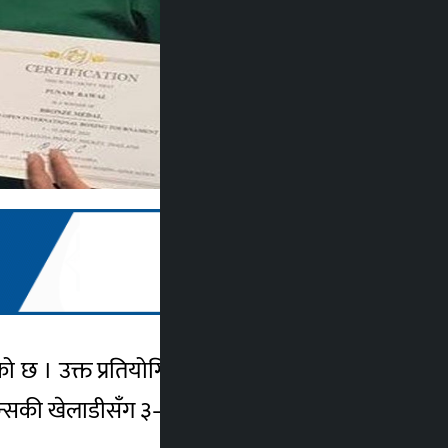
गरेको छ । उक्त प्रतियोगितामा महिला ६० किलो तौल
न्सकी खेलाडीसँग ३–२ अङ्कले पराजित भइन् ।