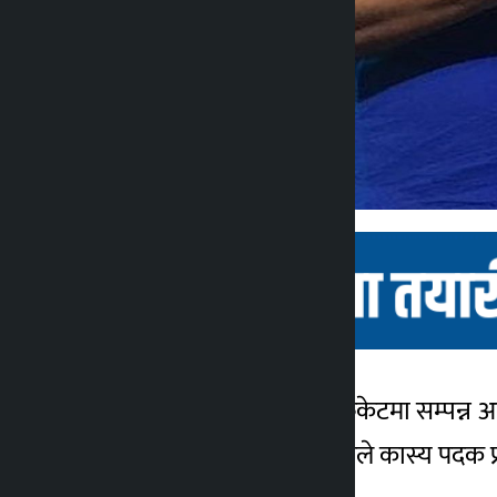
काठमाडौं । थाइल्याण्डको फुकेटमा सम्पन्न अन
कालोपाटी
समूहमा नेपालकी पुनम रावलले कास्य पदक प्
४ वर्ष अगाडि