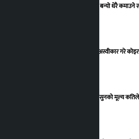
‘गौंथली’ बन्यो धेरै कमाउने
शेखरले अस्वीकार गरे कोइ
शुक्रबार सुनको मूल्य कतिले