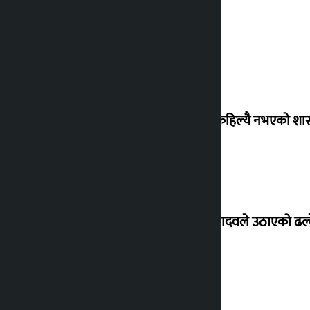
‘देशमा कहिल्यै नभएको शा
सांसद यादवले उठाएको ढल्क