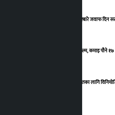
सांसद यादवले उठाएको ढल्केबर ट्रमा सेन्टरबारे जवाफ दिन 
‘गौंथली’ बन्यो धेरै कमाउने सातौं नेपाली फिल्म, कमाइ पौने १
शेखरले अस्वीकार गरे कोइराला निवास मर्मतका लागि विनिय
शुक्रबार सुनको मूल्य कतिले बढ्यो ?