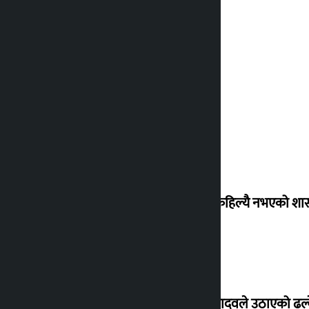
‘देशमा कहिल्यै नभएको शा
सांसद यादवले उठाएको ढल्क