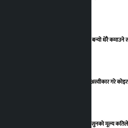
‘गौंथली’ बन्यो धेरै कमाउने
शेखरले अस्वीकार गरे कोइ
शुक्रबार सुनको मूल्य कतिले