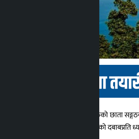
पोखरा । पर्यटन व्यवसायीहरुको छाता सङ्गठन
कालोपाटी
व्यवसायीहरुमाथि सृजना गरेको दबाबप्रति 
४ वर्ष अगाडि