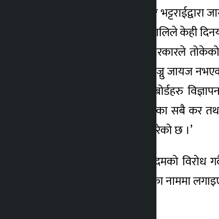
परिषद्का अध्यक्ष गोपीबहादुर भट्टराईद्वारा 
प्राप्त गरेको भन्दै साइन हव प्रालिले केही
महानगरपालिका, सङ्घीय सरकारले तोकेको रा
बोर्डहरुको शुल्क असुल्न खोज्नु जायज नभएको
चिनारीका लागि राखिएका बोर्डहरु विज्ञा
आयकर, व्यवसाय करसहितका सबै कर तथा मूल्
कानुनले दोहोरो कर वर्जित गरेको छ ।’
परिषद्ले महानगरको सो कदमको विरोध गर्दै उ
व्यवसायीमाथि विज्ञापन करका नाममा लगाइ