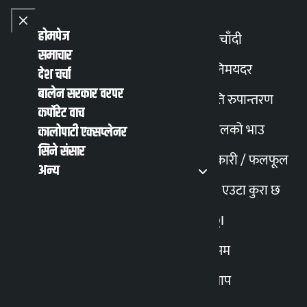
Skip to content
Close menu
Close menu
होमपेज
सुनचाँदी
समाचार
Toggle
विनिमयदर
देश चर्चा
बालेन सरकार वरपर
मिति रुपान्तरण
English
हिन्दी
कर्पोरेट वाच
MENU
Recent News
Trending News
Search
Open main
Open main menu
पेट्रोलको भाउ
कालोपाटी एक्सप्लेनर
सिने संसार
तरकारी / फलफूल
अन्य
टावरमा खराबी आउँदा
मेरो एउटा कुरा छ
सञ्चार सेवा अवरुद्ध
AQI
मौसम
स्न्याप
कालोपाटी
२९ चैत्र २०७८, मंगलवार १२:२७