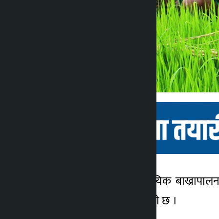
काठमाडौँ । नेपाल व्यावसायिक बाख्रापाल
कालोपाटी
प्राथमिकतामा राख्न माग गरेको छ ।
४ वर्ष अगाडि