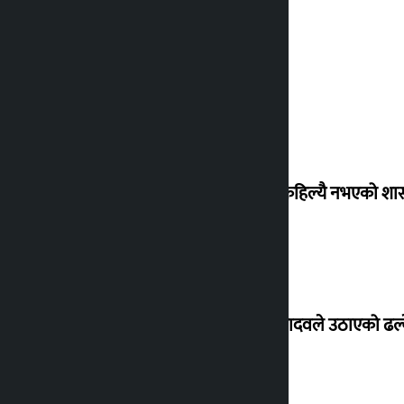
‘देशमा कहिल्यै नभएको शा
सांसद यादवले उठाएको ढल्क