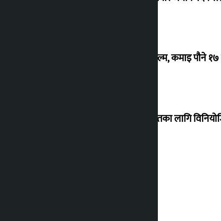
‘गौंथली’ बन्यो धेरै कमाउने सातौं नेपाली फिल्म, कमाइ पौने १
शेखरले अस्वीकार गरे कोइराला निवास मर्मतका लागि विनिय
शुक्रबार सुनको मूल्य कतिले बढ्यो ?