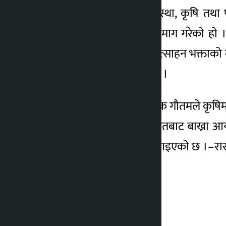
किसान क्रेडिट कार्डको व्यवस्था, कृषि तथा
उपलब्ध गराउन महासङ्घले माग गरेको हो ।महा
तालिम, सामाजिक सुरक्षा, प्रोत्साहन भक्ताको
विकास हुने विश्वास व्यक्त गरे ।
महासङ्घका कोषाध्यक्ष दीपक गौतमले कृषिमा
नीति बनाउन नसकेकाले भारतबाट बाख्रा आयात 
ढिलाइ गर्ने समस्या रहेको बताइएको छ ।–र