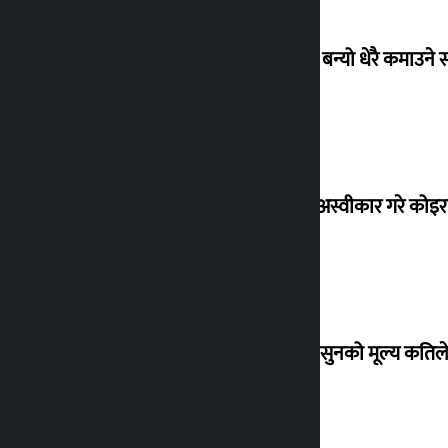
‘गौंथली’ बन्यो धेरै कमाउने
शेखरले अस्वीकार गरे कोइ
शुक्रबार सुनको मूल्य कतिले