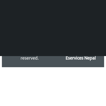
समाचार डेस्क : 9851406252 (10AM-10PM)
सिधा सम्पर्क:
Email: kalopatinews@gmail.com
Copyright 2026 ©
Developed &
Kalopati.com | All rights
Maintained by
reserved.
Eservices Nepal