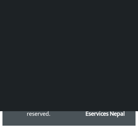
समाचार संयोजन
विष्णु आचार्य
DOIB Reg. No.: 2777/78-79
Press Council Reg. : 57-78-79
समाचार डेस्क : 9851406252 (10AM-10PM)
सिधा सम्पर्क:
Email: kalopatinews@gmail.com
Copyright 2026 ©
Developed &
Kalopati.com | All rights
Maintained by
reserved.
Eservices Nepal