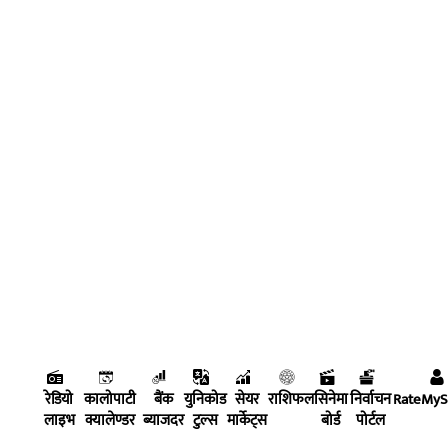
रेडियो
कालोपाटी
बैंक
युनिकोड
सेयर
राशिफल
सिनेमा
निर्वाचन
RateMy
लाइभ
क्यालेण्डर
ब्याजदर
टुल्स
मार्केट्स
बोर्ड
पोर्टल