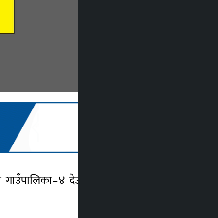
िर गाउँपालिका–४ देउलेख बजार नजिकै गएराति