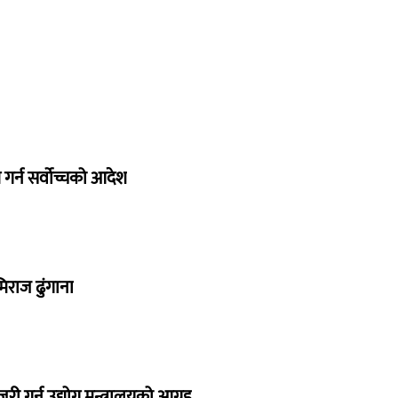
गर्न सर्वोच्चको आदेश
िराज ढुंगाना
 गर्न उद्योग मन्त्रालयको आग्रह