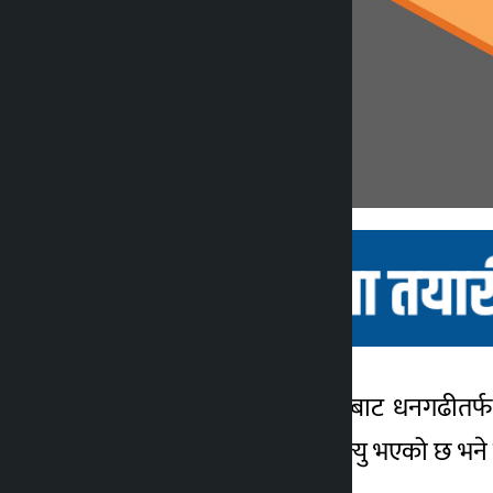
काठमाडौं । जिल्लाको सुर्माबाट धनगढीत
कालोपाटी
दुर्घटनामा हुँदा एकजनाको मृत्यु भएको छ भन
४ वर्ष अगाडि