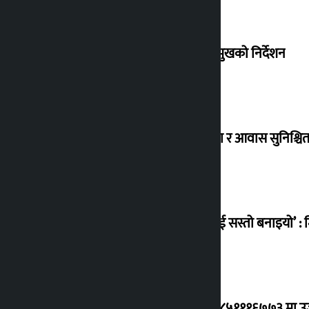
संसद् बैठकमा कालो चस्मा नलगाउन सभामुखको निर्देशन
विस्थापित सुकुम्वासी बालबालिकाको शिक्षा र आवास सुनिश्चित 
‘सानो घटनामा पनि सडकमा उतारेर सेनालाई सस्तो बनाइयो’ : म
ग्यासको कृत्रिम अभाव र कालोबजारी भए ९८५१११६७७३ मा उजुरी