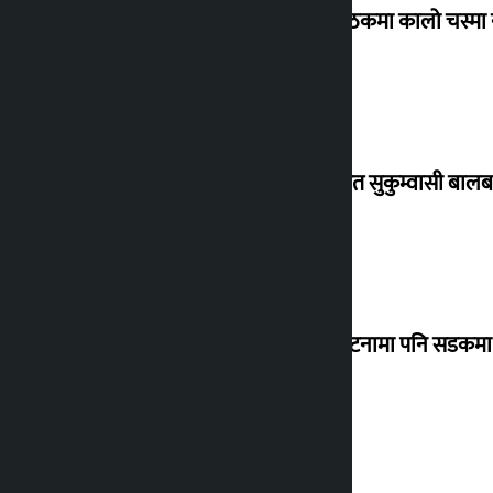
संसद् बैठकमा कालो चस्मा
विस्थापित सुकुम्वासी बालब
‘सानो घटनामा पनि सडकमा उ