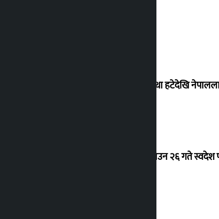
‘राजसंस्था हटेदेखि नेपालला
देउवा साउन २६ गते स्वदेश फ