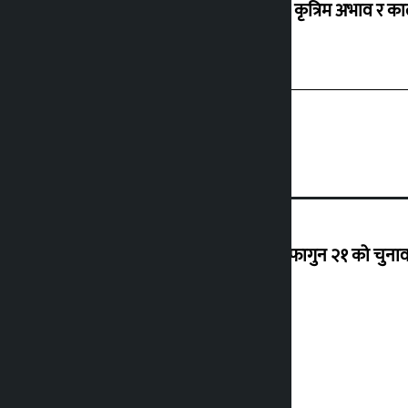
ग्यासको कृत्रिम अभाव र क
‘राजसंस्था हटेदेखि नेपाललाई दशा लाग्यो, फागुन २१ को चुनाव न
देउवा साउन २६ गते स्वदेश फर्किने