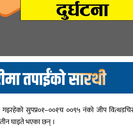
र्फ गइरहेको सुपप्र०१–००१च ००९५ नंको जीप वित्थडच
े तीन घाइते भएका छन् ।